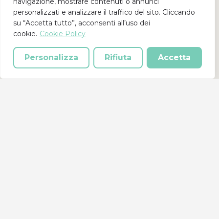
navigazione, mostrare contenuti o annunci
personalizzati e analizzare il traffico del sito. Cliccando
su “Accetta tutto”, acconsenti all’uso dei
cookie.
Cookie Policy
Vai alla lista
Personalizza
Rifiuta
Accetta
Rete Solidale® è un progetto del Centro Servizi
Volontariato della provincia di Cosenza.