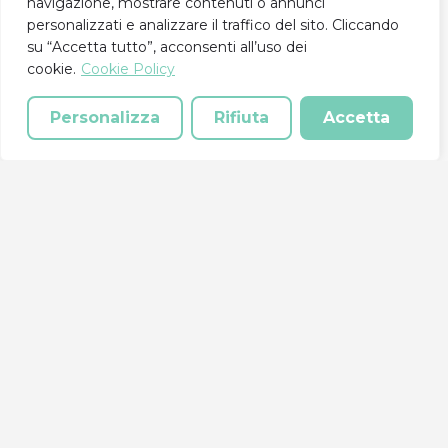
navigazione, mostrare contenuti o annunci
personalizzati e analizzare il traffico del sito. Cliccando
su “Accetta tutto”, acconsenti all’uso dei
cookie.
Cookie Policy
Vai alla lista
Personalizza
Rifiuta
Accetta
Rete Solidale® è un progetto del Centro Servizi
Volontariato della provincia di Cosenza.