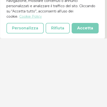
navigazione, mostrare contenuti o annunci
personalizzati e analizzare il traffico del sito. Cliccando
su “Accetta tutto”, acconsenti all’uso dei
cookie.
Cookie Policy
Vai alla lista
Personalizza
Rifiuta
Accetta
Rete Solidale® è un progetto del Centro Servizi
Volontariato della provincia di Cosenza.