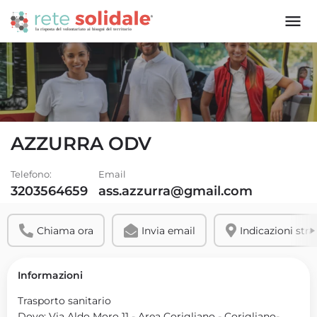
AZZURRA ODV
Telefono:
Email
3203564659
ass.azzurra@gmail.com
Chiama ora
Invia email
Indicazioni stra
Informazioni
Trasporto sanitario
Dove: Via Aldo Moro 11 - Area Corigliano - Corigliano-