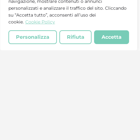
navigazione, mostrare contenuti o annunci
personalizzati e analizzare il traffico del sito. Cliccando
su “Accetta tutto”, acconsenti all’uso dei
cookie.
Cookie Policy
Personalizza
Rifiuta
Accetta
Rete Solidale® è un progetto del Centro Servizi
Volontariato della provincia di Cosenza.