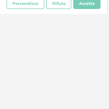
Personalizza
Rifiuta
Accetta
Rete Solidale® è un progetto del Centro Servizi
Volontariato della provincia di Cosenza.